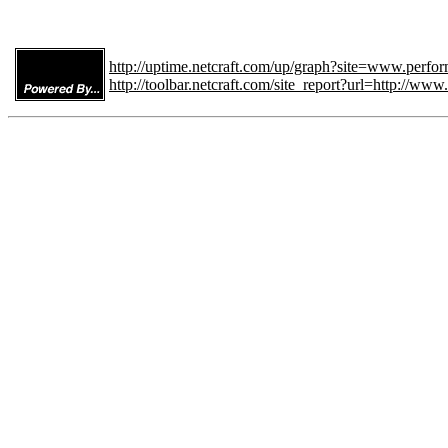
http://uptime.netcraft.com/up/graph?site=www.perform
http://toolbar.netcraft.com/site_report?url=http://www